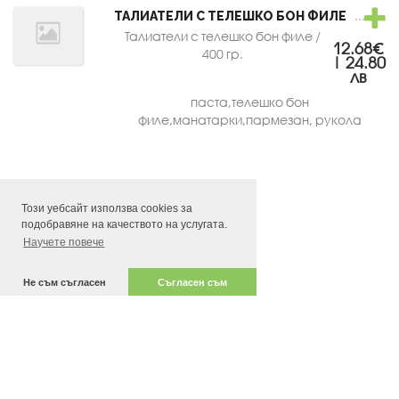
ТАЛИАТЕЛИ С ТЕЛЕШКО БОН ФИЛЕ
Талиатели с телешко бон филе /
12.68€
400 гр.
| 24.80
лв
паста,телешко бон
филе,манатарки,пармезан, рукола
Този уебсайт използва cookies за
подобравяне на качеството на услугата.
Научете повече
Не съм съгласен
Съгласен съм