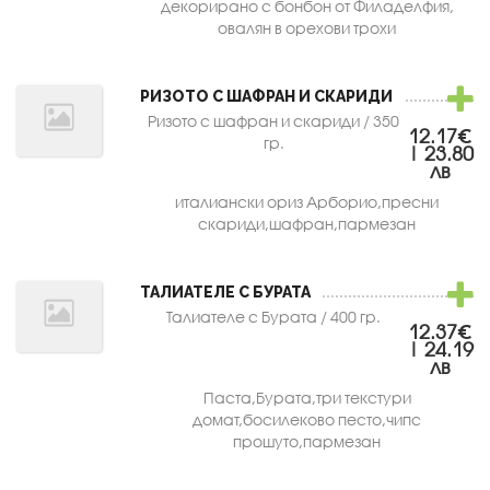
декорирано с бонбон от Филаделфия,
овалян в орехови трохи
РИЗОТО С ШАФРАН И СКАРИДИ
Ризото с шафран и скариди / 350
12.17€
гр.
| 23.80
лв
италиански ориз Арборио,пресни
скариди,шафран,пармезан
ТАЛИАТЕЛЕ С БУРАТА
Талиателе с Бурата / 400 гр.
12.37€
| 24.19
лв
Паста,Бурата,три текстури
домат,босилеково песто,чипс
прошуто,пармезан