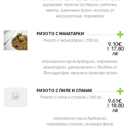
едамаме, пресни аспержи, репички,
мента, лимонени трохи, еспума от
маскарпоне, пармезан
РИЗОТО С МАНАТАРКИ
Ризото с манатарки / 350 гр.
9.10€
| 17.80
лв
италиански ориз Арборио, пармезан,
манатарки, декорирано с бонбон от
Филаделфия, овалян в орехови трохи
РИЗОТО С ПИЛЕ И СПАНАК
Ризото с пиле и спанак / 350 гр.
9.61€
| 18.80
лв
италиански ориз Арборио,
пармезан,спанак ,пилешко филе,