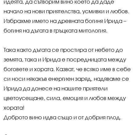
идеята, да сътворим вино което да даде
начало на нови приятелства, усмивки и любов.
Избрахме името на древната богиня Ирида –
богиня на дъгата в гръцката митология.
Така както дъгата се простира от небето до
земята, така и Ирида е посредницата между
боговете и хората. Казват, че всяко име в себе
си носи някакъв енергиен заряд, надяваме се
Ирида да донесе на нашите приятели
цветоусещане, сила, емоция и любов между
хората!
Доброто вино идва също и от добрия плод.