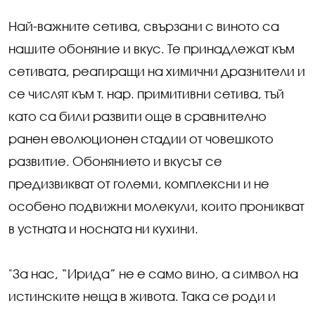
Най-важните сетива, свързани с виното са
нашите обоняние и вкус. Те принадлежат към
сетивата, реагиращи на химични дразнители и
се числят към т. нар. примитивни сетива, тъй
като са били развити още в сравнително
ранен еволюционен стадии от човешкото
развитие. Обонянието и вкусът се
предизвикват от големи, комплексни и не
особено подвижни молекули, които проникват
в устната и носната ни кухини.
"За нас, “Ирида” не е само вино, а символ на
истинските неща в живота. Така се роди и